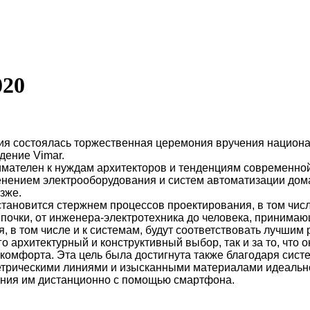
20
ития состоялась торжественная церемония вручения нацио
дение Vimar.
 внимателен к нуждам архитекторов и тенденциям современ
енением электрооборудования и систем автоматизации дома 
зже.
 становится стержнем процессов проектирования, в том чис
почки, от инженера-электротехника до человека, принимающ
, в том числе и к системам, будут соответствовать лучшим
о архитектурный и конструктивный выбор, так и за то, что 
омфорта. Эта цель была достигнута также благодаря систе
етрическими линиями и изысканными материалами идеально
ения им дистанционно с помощью смартфона.