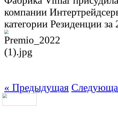
Фабрика Vimar присудил
компании Интертрейдсерв
категории Резиденции за 
«
Предыдущая
Следующа
+7 (499) 704-25-09